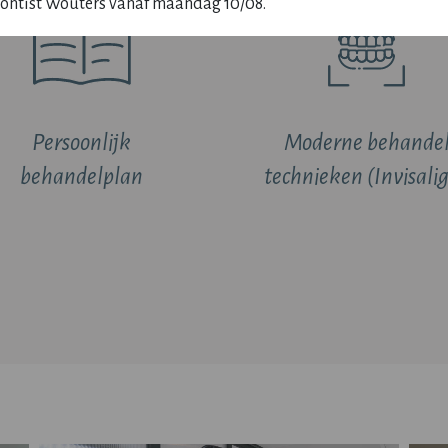
ontist Wouters vanaf maandag 10/08.
Persoonlijk
Moderne behande
behandelplan
technieken (Invisali