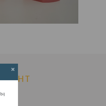
×
ERECHT
bij