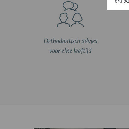
orthod
Orthodontisch advies
voor elke leeftijd