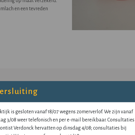
ndeling op maat verzekerd.
limlach en een tevreden
rsluiting
OOR KAN JE BIJ ONS T
ktijk is gesloten vanaf 18/07 wegens zomerverlof. We zijn vanaf
g 3/08 weer telefonisch en per e-mail bereikbaar. Consultaties 
ontist Verdonck hervatten op dinsdag 4/08; consultaties bij