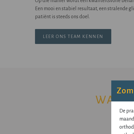
Op die manier wordt een kwaliteitsvolle beha
Een mooi en stabiel resultaat, een stralende g
patiënt is steeds ons doel.
LEER ONS TEAM KENNEN
Zome
WAARV
De pra
maanda
orthod