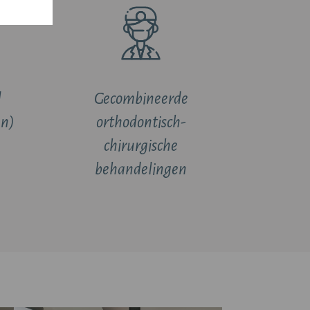
l
Gecombineerde
gn)
orthodontisch-
chirurgische
behandelingen