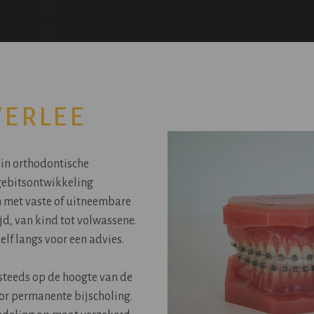
VERLEE
 in orthodontische
gebitsontwikkeling
n met vaste of uitneembare
jd, van kind tot volwassene.
elf langs voor een advies.
steeds op de hoogte van de
or permanente bijscholing.